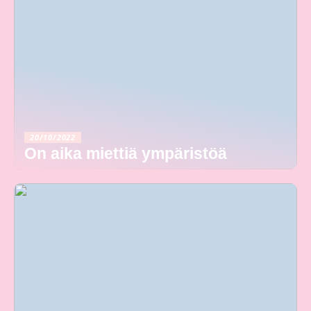
20/10/2022
On aika miettiä ympäristöä