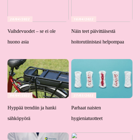
28/04/2022
16/04/2022
Vaihdevuodet – se ei ole
Näin teet päivittäisestä
huono asia
hoitorutiinistasi helpompaa
06/04/2022
27/03/2022
Hyppää trendiin ja hanki
Parhaat naisten
sähköpyörä
hygieniatuotteet