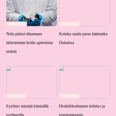
22/03/2022
19/03/2022
Näin pääset tilaamaan
Kuinka saada paras häämatka
tärkeimmän kodin apteekista
Dubaissa
netistä
13/02/2022
11/02/2022
Eyeliner näyttää kiinteällä
Henkilökohtainen kehitys ja
eyelinerilla
toimintaterapia