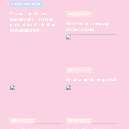
HYVIÄ NEUVOJA
Sisustuslainalla vai
24/10/2022
osamaksulla – vertaile
Näin löydät seuraavan
parhaat tavat rahoittaa
kevään takkisi
designkalusteet
20/10/2022
On aika miettiä ympäristöä
09/10/2022
22/09/2022