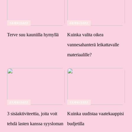
16/09/2022
08/09/2022
Terve suu kauniilla hymyllä
Kuinka valita oikea
vannesahanterä leikattavalle
materiaalille?
21/08/2022
13/08/2022
3 sisäaktiviteettia, joita voit
Kuinka uudistaa vaatekaappisi
tehdä lasten kanssa syysloman
budjetilla