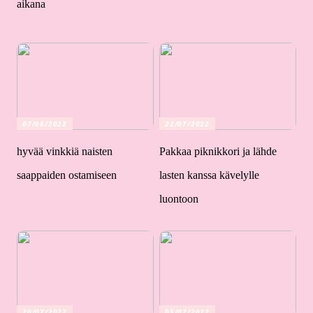
aikana
07/08/2022
22/07/2022
hyvää vinkkiä naisten
Pakkaa piknikkori ja lähde
saappaiden ostamiseen
lasten kanssa kävelylle
luontoon
20/07/2022
05/07/2022