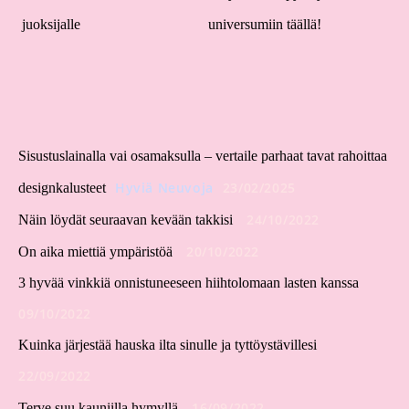
juoksijalle
universumiin täällä!
Sisustuslainalla vai osamaksulla – vertaile parhaat tavat rahoittaa
Hyviä Neuvoja
23/02/2025
designkalusteet
24/10/2022
Näin löydät seuraavan kevään takkisi
20/10/2022
On aika miettiä ympäristöä
3 hyvää vinkkiä onnistuneeseen hiihtolomaan lasten kanssa
09/10/2022
Kuinka järjestää hauska ilta sinulle ja tyttöystävillesi
22/09/2022
16/09/2022
Terve suu kauniilla hymyllä