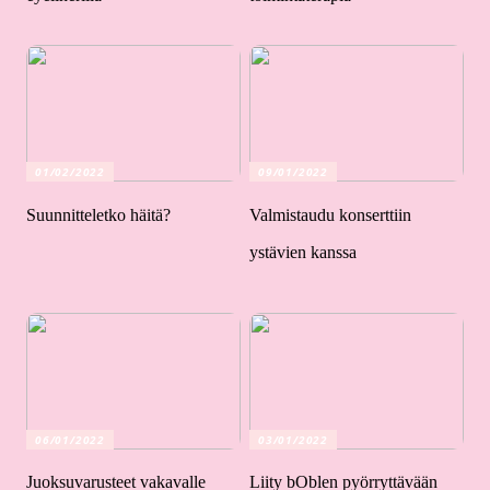
01/02/2022
09/01/2022
Suunnitteletko häitä?
Valmistaudu konserttiin
ystävien kanssa
06/01/2022
03/01/2022
Juoksuvarusteet vakavalle
Liity bOblen pyörryttävään