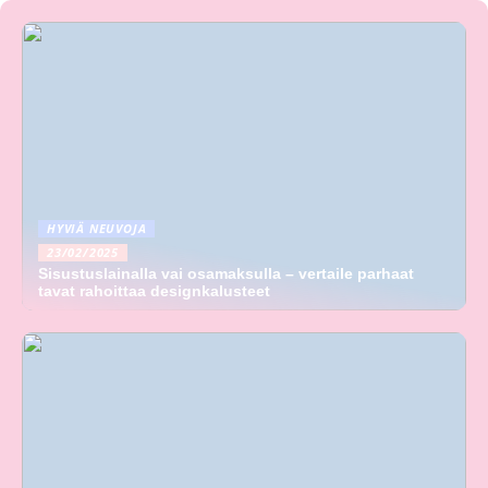
HYVIÄ NEUVOJA
23/02/2025
Sisustuslainalla vai osamaksulla – vertaile parhaat
tavat rahoittaa designkalusteet