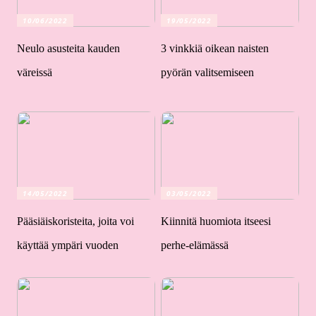
10/06/2022
19/05/2022
Neulo asusteita kauden
3 vinkkiä oikean naisten
väreissä
pyörän valitsemiseen
14/05/2022
03/05/2022
Pääsiäiskoristeita, joita voi
Kiinnitä huomiota itseesi
käyttää ympäri vuoden
perhe-elämässä