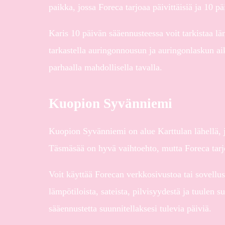
paikka, jossa Foreca tarjoaa päivittäisiä ja 10 p
Karis 10 päivän sääennusteessa voit tarkistaa l
tarkastella auringonnousun ja auringonlaskun aik
parhaalla mahdollisella tavalla.
Kuopion Syvänniemi
Kuopion Syvänniemi on alue Karttulan lähellä, ja
Täsmäsää on hyvä vaihtoehto, mutta Foreca tarj
Voit käyttää Forecan verkkosivustoa tai sovellus
lämpötiloista, sateista, pilvisyydestä ja tuulen s
sääennustetta suunnitellaksesi tulevia päiviä.