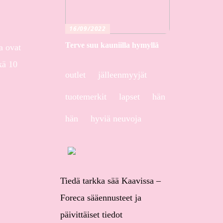
16/09/2022
Terve suu kauniilla hymyllä
a ovat
kä 10
outlet
jälleenmyyjät
tuotemerkit
lapset
hän
hän
hyviä neuvoja
Tiedä tarkka sää Kaavissa –
Foreca sääennusteet ja
päivittäiset tiedot