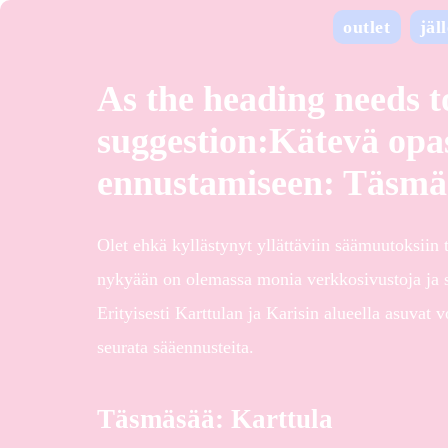
outlet
jäl
As the heading needs to
suggestion:Kätevä opa
ennustamiseen: Täsmäsä
Olet ehkä kyllästynyt yllättäviin säämuutoksiin 
nykyään on olemassa monia verkkosivustoja ja sov
Erityisesti Karttulan ja Karisin alueella asuvat v
seurata sääennusteita.
Täsmäsää: Karttula