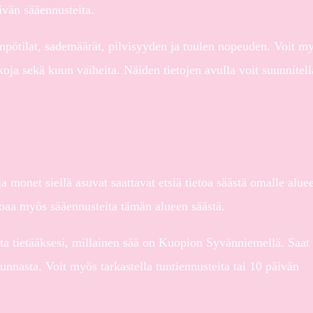
äivän sääennusteita.
ämpötilat, sademäärät, pilvisyyden ja tuulen nopeuden. Voit m
oja sekä kuun vaiheita. Näiden tietojen avulla voit suunnitell
 monet siellä asuvat saattavat etsiä tietoa säästä omalle aluee
oaa myös sääennusteita tämän alueen säästä.
ta tietääksesi, millainen sää on Kuopion Syvänniemellä. Saat 
uunnasta. Voit myös tarkastella tuntiennusteita tai 10 päivän