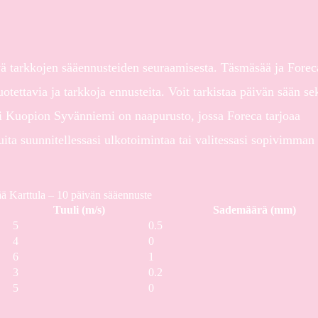
tyä tarkkojen sääennusteiden seuraamisesta. Täsmäsää ja Forec
uotettavia ja tarkkoja ennusteita. Voit tarkistaa päivän sään se
ksi Kuopion Syvänniemi on naapurusto, jossa Foreca tarjoaa
ita suunnitellessasi ulkotoimintaa tai valitessasi sopivimman
 Karttula – 10 päivän sääennuste
Tuuli (m/s)
Sademäärä (mm)
5
0.5
4
0
6
1
3
0.2
5
0