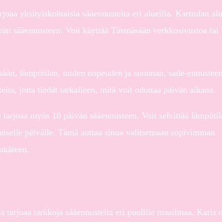
oaa yksityiskohtaisia sääennusteita eri alueilla. Karttulan alu
vän sääennusteen. Voit käyttää Täsmäsään verkkosivustoa tai 
 sään, lämpötilan, tuulen nopeuden ja suunnan, sade-ennustee
eita, jotta tiedät tarkalleen, mitä voit odottaa päivän aikana.
 tarjoaa myös 10 päivän sääennusteen. Voit selvittää lämpötil
aiselle päivälle. Tämä auttaa sinua valitsemaan sopivimman
tukäteen.
a tarjoaa tarkkoja sääennusteita eri puolille maailmaa. Karis 