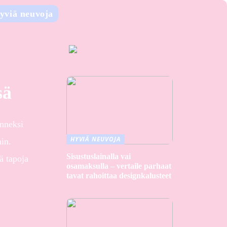
yviä neuvoja
sä
Onneksi
HYVIÄ NEUVOJA
hin.
Sisustuslainalla vai
ä tapoja
osamaksulla – vertaile parhaat
tavat rahoittaa designkalusteet