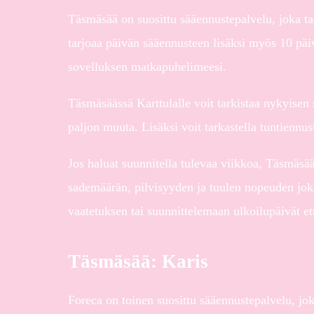
Täsmäsää on suosittu sääennustepalvelu, joka tarj
tarjoaa päivän sääennusteen lisäksi myös 10 päi
sovelluksen matkapuhelimeesi.
Täsmäsäässä Karttulalle voit tarkistaa nykyisen
paljon muuta. Lisäksi voit tarkastella tuntiennust
Jos haluat suunnitella tulevaa viikkoa, Täsmäsää
sademäärän, pilvisyyden ja tuulen nopeuden jok
vaatetuksen tai suunnittelemaan ulkoilupäivät e
Täsmäsää: Karis
Foreca on toinen suosittu sääennustepalvelu, jok