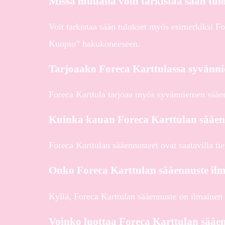
Missä muualla voin tarkistaa sään tulo
Voit tarkistaa sään tulokset myös esimerkiksi Fo
Kuopio” hakukoneeseen.
Tarjoaako Foreca Karttulassa syvänn
Foreca Karttula tarjoaa myös syvänniemen sääe
Kuinka kauan Foreca Karttulan sääenn
Foreca Karttulan sääennusteet ovat saatavilla ti
Onko Foreca Karttulan sääennuste il
Kyllä, Foreca Karttulan sääennuste on ilmainen 
Voinko luottaa Foreca Karttulan sääe