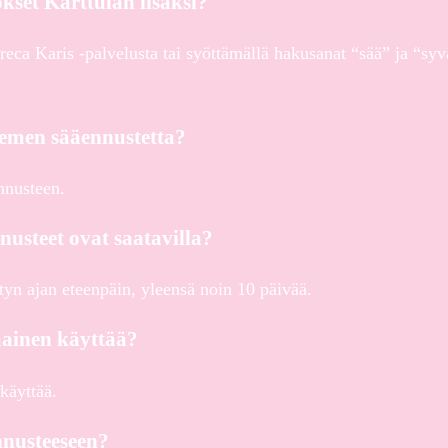
kset Karttulan lisäksi?
reca Karis -palvelusta tai syöttämällä hakusanat “sää” ja “sy
iemen sääennustetta?
nnusteen.
usteet ovat saatavilla?
etyn ajan eteenpäin, yleensä noin 10 päivää.
mainen käyttää?
käyttää.
nnusteeseen?