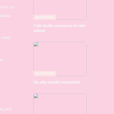
eelle se
ladata
24/10/2022
Näin löydät seuraavan kevään
takkisi
n sekä
at,
20/10/2022
On aika miettiä ympäristöä
on yksi