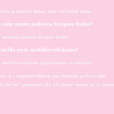
vaan ja tarkkaan dataan, joten voit luottaa niihin.
a sään muista paikoista Kuopion lisäksi?
n muistakin paikoista Kuopion lisäksi.
tavilla myös mobiilisovelluksena?
 mobiilisovelluksena älypuhelimeesi tai tablettiisi.
 here is a suggestion:Kätevä opas Karttulan ja Karis sään
a lisä har i gennemsnit fået
4.8
stjerner baseret på
21
anmeld