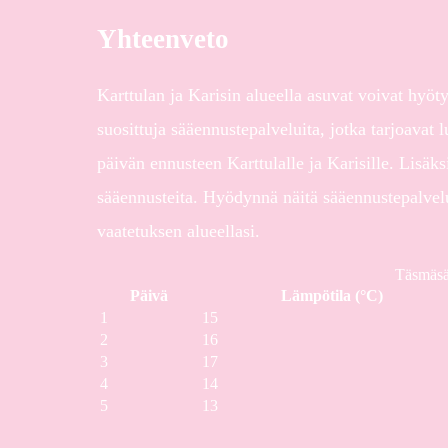
Yhteenveto
Karttulan ja Karisin alueella asuvat voivat hyö
suosittuja sääennustepalveluita, jotka tarjoavat l
päivän ennusteen Karttulalle ja Karisille. Lisä
sääennusteita. Hyödynnä näitä sääennustepalvelu
vaatetuksen alueellasi.
Täsmäsää
Päivä
Lämpötila (°C)
1
15
2
16
3
17
4
14
5
13