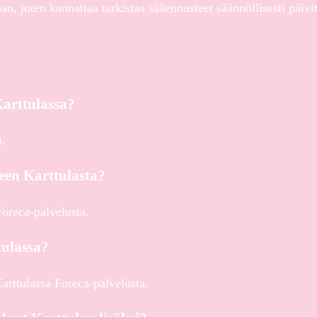
 joten kannattaa tarkistaa sääennusteet säännöllisesti päivit
arttulassa?
a.
een Karttulasta?
Foreca-palvelusta.
tulassa?
 Karttulassa Foreca-palvelusta.