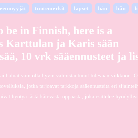
leenmyyjät
tuotemerkit
lapset
hän
hän
h
 be in Finnish, here is a
s Karttulan ja Karis sään
ä, 10 vrk sääennusteet ja li
tai haluat vain olla hyvin valmistautunut tulevaan viikkoon. 
elluksia, jotka tarjoavat tarkkoja sääennusteita eri sijaintei
oivat hyötyä tästä kätevästä oppaasta, joka esittelee hyödyllisi