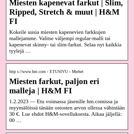
Miesten kapenevat farkut | Slim,
Ripped, Stretch & muut | H&M
FI
Kokeile uusia miesten kapenevien farkkujen
mallejamme. Valitse väljempi regular-malli tai
kapenevat skinny- tai slim-farkut. Selaa nyt kaikkia
tyylejä …
http s://www.hm.com › ETUSIVU › Miehet
Miesten farkut, paljon eri
malleja | H&M FI
1.2.2023 — Etu voimassa jäsenille hm.comissa ja
myymälöissä tänään ostosten arvon ollessa vähintään
30 €. Lue ehdot H&M-sovelluksesta. Aikaa jäljellä: ​
00 …