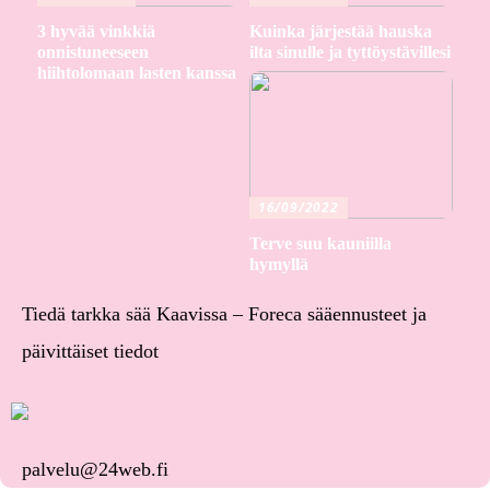
3 hyvää vinkkiä
Kuinka järjestää hauska
onnistuneeseen
ilta sinulle ja tyttöystävillesi
hiihtolomaan lasten kanssa
16/09/2022
Terve suu kauniilla
hymyllä
Tiedä tarkka sää Kaavissa – Foreca sääennusteet ja
päivittäiset tiedot
palvelu@24web.fi