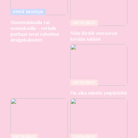
HYVIÄ NEUVOJA
Sisustuslainalla vai
24/10/2022
osamaksulla – vertaile
Näin löydät seuraavan
parhaat tavat rahoittaa
kevään takkisi
designkalusteet
20/10/2022
On aika miettiä ympäristöä
09/10/2022
22/09/2022