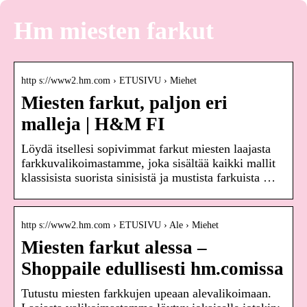
Hm miesten farkut
http s://www2.hm.com › ETUSIVU › Miehet
Miesten farkut, paljon eri
malleja | H&M FI
Löydä itsellesi sopivimmat farkut miesten laajasta
farkkuvalikoimastamme, joka sisältää kaikki mallit
klassisista suorista sinisistä ja mustista farkuista …
http s://www2.hm.com › ETUSIVU › Ale › Miehet
Miesten farkut alessa –
Shoppaile edullisesti hm.comissa
Tutustu miesten farkkujen upeaan alevalikoimaan.