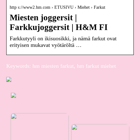
http s://www2.hm.com › ETUSIVU › Miehet › Farkut
Miesten joggersit |
Farkkujoggersit | H&M FI
Farkkutyyli on ikisuosikki, ja nämä farkut ovat
erityisen mukavat vyötäröltä …
Keywords: hm miesten farkut, hm farkut miehet