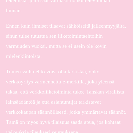
tekemistä, jotta saat varmasti houkuttelevimman
hinnan.
Ennen kuin ihmiset tilaavat sähköiseltä jälleenmyyjältä,
sinun tulee tutustua sen liiketoimintaehtoihin
varmuuden vuoksi, mutta se ei usein ole kovin
mielenkiintoista.
Toinen vaihtoehto voisi olla tarkistaa, onko
verkkoyritys varmennettu e-merkillä, joka yleensä
takaa, että verkkoliiketoiminta tukee Tanskan virallista
lainsäädäntöä ja että asiantuntijat tarkistavat
verkkokaupan säännöllisesti. jotka ymmärtävät säännöt.
Tämä on myös hyvä tilaisuus saada apua, jos kohtaat
vaikeuksia tilauksesi seurauksena.