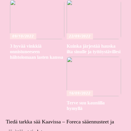
09/10/2022
22/09/2022
3 hyvää vinkkiä
Kuinka järjestää hauska
onnistuneeseen
ilta sinulle ja tyttöystävillesi
hiihtolomaan lasten kanssa
16/09/2022
Terve suu kauniilla
hymyllä
Tiedä tarkka sää Kaavissa – Foreca sääennusteet ja