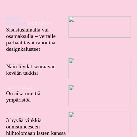
HYVIÄ
NEUVOJA
23/02/2025
Sisustuslainalla vai
osamaksulla – vertaile
parhaat tavat rahoittaa
designkalusteet
24/10/2022
Näin löydät seuraavan
kevään takkisi
20/10/2022
On aika miettiä
ympäristöä
09/10/2022
3 hyvää vinkkiä
onnistuneeseen
hiihtolomaan lasten kanssa