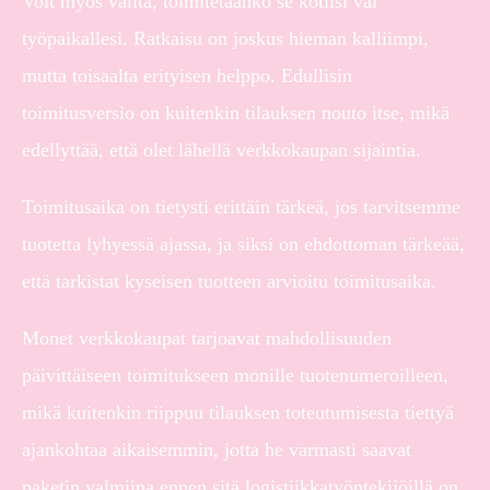
Voit myös valita, toimitetaanko se kotiisi vai
työpaikallesi. Ratkaisu on joskus hieman kalliimpi,
mutta toisaalta erityisen helppo. Edullisin
toimitusversio on kuitenkin tilauksen nouto itse, mikä
edellyttää, että olet lähellä verkkokaupan sijaintia.
Toimitusaika on tietysti erittäin tärkeä, jos tarvitsemme
tuotetta lyhyessä ajassa, ja siksi on ehdottoman tärkeää,
että tarkistat kyseisen tuotteen arvioitu toimitusaika.
Monet verkkokaupat tarjoavat mahdollisuuden
päivittäiseen toimitukseen monille tuotenumeroilleen,
mikä kuitenkin riippuu tilauksen toteutumisesta tiettyä
ajankohtaa aikaisemmin, jotta he varmasti saavat
paketin valmiina ennen sitä logistiikkatyöntekijöillä on