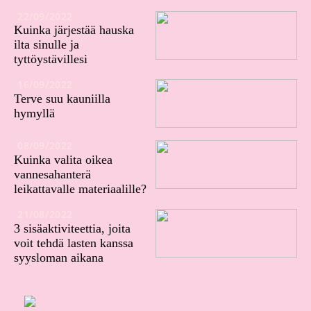
22/09/2022
Kuinka järjestää hauska
ilta sinulle ja
tyttöystävillesi
16/09/2022
Terve suu kauniilla
hymyllä
08/09/2022
Kuinka valita oikea
vannesahanterä
leikattavalle materiaalille?
21/08/2022
3 sisäaktiviteettia, joita
voit tehdä lasten kanssa
syysloman aikana