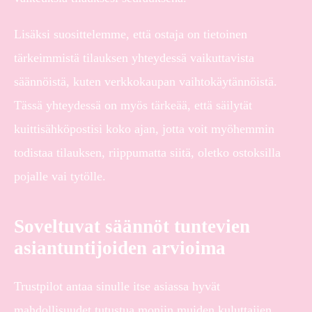
Lisäksi suosittelemme, että ostaja on tietoinen
tärkeimmistä tilauksen yhteydessä vaikuttavista
säännöistä, kuten verkkokaupan vaihtokäytännöistä.
Tässä yhteydessä on myös tärkeää, että säilytät
kuittisähköpostisi koko ajan, jotta voit myöhemmin
todistaa tilauksen, riippumatta siitä, oletko ostoksilla
pojalle vai tytölle.
Soveltuvat säännöt tuntevien
asiantuntijoiden arvioima
Trustpilot antaa sinulle itse asiassa hyvät
mahdollisuudet tutustua moniin muiden kuluttajien