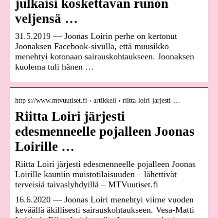
julkaisi koskettavan runon
veljensä …
31.5.2019 — Joonas Loirin perhe on kertonut
Joonaksen Facebook-sivulla, että muusikko
menehtyi kotonaan sairauskohtaukseen. Joonaksen
kuolema tuli hänen …
http s://www.mtvuutiset.fi › artikkeli › riitta-loiri-jarjesti-…
Riitta Loiri järjesti
edesmenneelle pojalleen Joonas
Loirille …
Riitta Loiri järjesti edesmenneelle pojalleen Joonas
Loirille kauniin muistotilaisuuden – lähettivät
terveisiä taivaslyhdyillä – MTVuutiset.fi
16.6.2020 — Joonas Loiri menehtyi viime vuoden
keväällä äkillisesti sairauskohtaukseen. Vesa-Matti