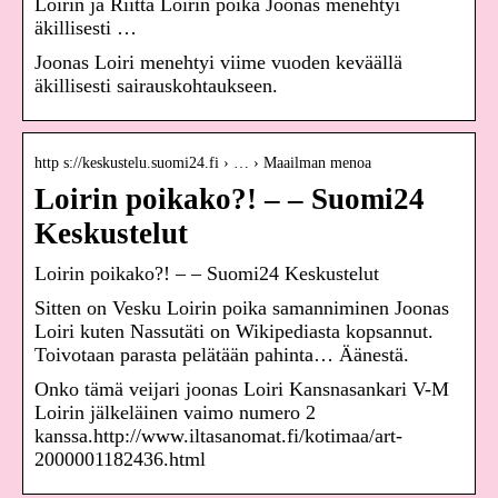
Loirin ja Riitta Loirin poika Joonas menehtyi
äkillisesti …
Joonas Loiri menehtyi viime vuoden keväällä
äkillisesti sairauskohtaukseen.
http s://keskustelu.suomi24.fi › … › Maailman menoa
Loirin poikako?! – – Suomi24
Keskustelut
Loirin poikako?! – – Suomi24 Keskustelut
Sitten on Vesku Loirin poika samanniminen Joonas
Loiri kuten Nassutäti on Wikipediasta kopsannut.
Toivotaan parasta pelätään pahinta… Äänestä.
Onko tämä veijari joonas Loiri Kansnasankari V-M
Loirin jälkeläinen vaimo numero 2
kanssa.http://www.iltasanomat.fi/kotimaa/art-
2000001182436.html