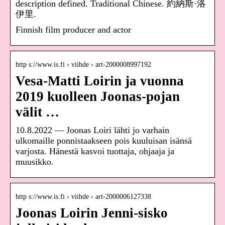
description defined. Traditional Chinese. 約納斯·洛
伊里.
Finnish film producer and actor
http s://www.is.fi › viihde › art-2000008997192
Vesa-Matti Loirin ja vuonna
2019 kuolleen Joonas-pojan
välit …
10.8.2022 — Joonas Loiri lähti jo varhain
ulkomaille ponnistaakseen pois kuuluisan isänsä
varjosta. Hänestä kasvoi tuottaja, ohjaaja ja
muusikko.
http s://www.is.fi › viihde › art-2000006127338
Joonas Loirin Jenni-sisko