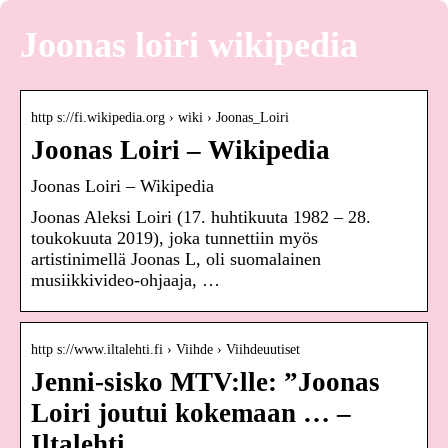
Joonas loiri wikipedia
http s://fi.wikipedia.org › wiki › Joonas_Loiri
Joonas Loiri – Wikipedia
Joonas Loiri – Wikipedia
Joonas Aleksi Loiri (17. huhtikuuta 1982 – 28.
toukokuuta 2019), joka tunnettiin myös
artistinimellä Joonas L, oli suomalainen
musiikkivideo-ohjaaja, …
http s://www.iltalehti.fi › Viihde › Viihdeuutiset
Jenni-sisko MTV:lle: ”Joonas
Loiri joutui kokemaan … –
Iltalehti