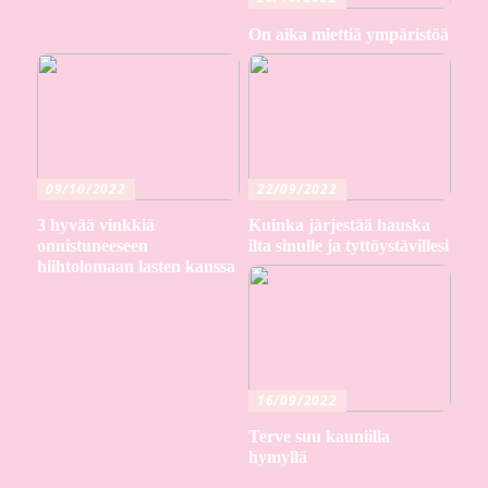
On aika miettiä ympäristöä
09/10/2022
22/09/2022
3 hyvää vinkkiä
Kuinka järjestää hauska
onnistuneeseen
ilta sinulle ja tyttöystävillesi
hiihtolomaan lasten kanssa
16/09/2022
Terve suu kauniilla
hymyllä