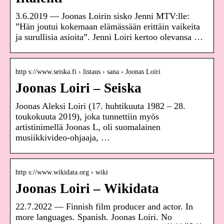
3.6.2019 — Joonas Loirin sisko Jenni MTV:lle:
”Hän joutui kokemaan elämässään erittäin vaikeita
ja surullisia asioita”. Jenni Loiri kertoo olevansa …
http s://www.seiska.fi › listaus › sana › Joonas Loiri
Joonas Loiri – Seiska
Joonas Aleksi Loiri (17. huhtikuuta 1982 – 28.
toukokuuta 2019), joka tunnettiin myös
artistinimellä Joonas L, oli suomalainen
musiikkivideo-ohjaaja, …
http s://www.wikidata.org › wiki
Joonas Loiri – Wikidata
22.7.2022 — Finnish film producer and actor. In
more languages. Spanish. Joonas Loiri. No