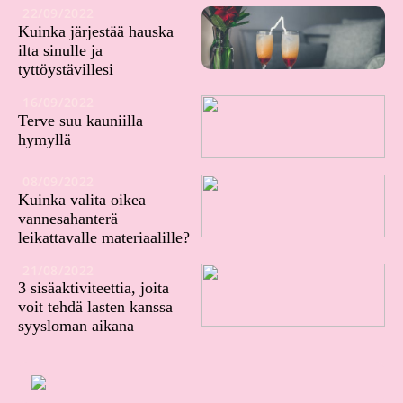
22/09/2022
Kuinka järjestää hauska
ilta sinulle ja
tyttöystävillesi
16/09/2022
Terve suu kauniilla
hymyllä
08/09/2022
Kuinka valita oikea
vannesahanterä
leikattavalle materiaalille?
21/08/2022
3 sisäaktiviteettia, joita
voit tehdä lasten kanssa
syysloman aikana