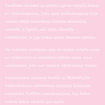
Tavallisten ihmisten on erittäin sopivaa vertailla hintoja
eri verkkokaupoissa, joten useat verkkokauppiaat eivät
voineet välttää tuotteidensa hintojen alentamista –
vauvoille ja lapsille sekä myös aikuisille –
merkittävästi, ja jopa joskus tarjota ilmainen toimitus.
Voi kuitenkin osoittautua ajan arvoiseksi vertailla useita
eri verkkoyrityksiä alennuksen jälkeen ennen oston
suorittamista, jotta saat varmasti edullisimman hinnan.
Suosittelemme ostamaan kortilla tai MobilePaylla.
Vaihtoehtoisena vaihtoehtona kannattaa hyödyntää
esimerkiksi ViaBillin osamaksutarjous, kun haluat
maksaa laskun takaisin ajan myötä.