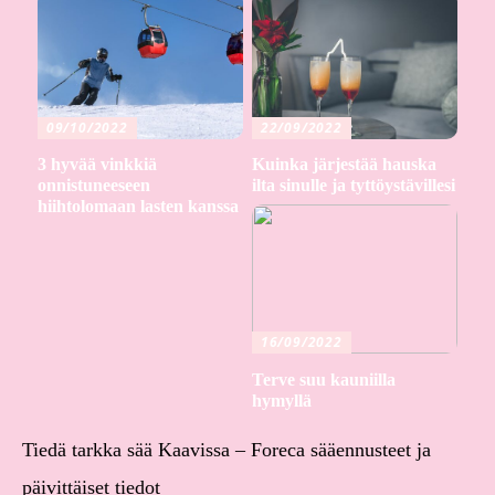
09/10/2022
22/09/2022
3 hyvää vinkkiä
Kuinka järjestää hauska
onnistuneeseen
ilta sinulle ja tyttöystävillesi
hiihtolomaan lasten kanssa
16/09/2022
Terve suu kauniilla
hymyllä
Tiedä tarkka sää Kaavissa – Foreca sääennusteet ja
päivittäiset tiedot