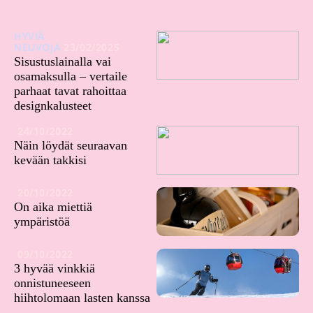
HYVIÄ
NEUVOJA
23/02/2025
Sisustuslainalla vai
osamaksulla – vertaile
parhaat tavat rahoittaa
designkalusteet
24/10/2022
Näin löydät seuraavan
kevään takkisi
20/10/2022
On aika miettiä
ympäristöä
09/10/2022
3 hyvää vinkkiä
onnistuneeseen
hiihtolomaan lasten kanssa