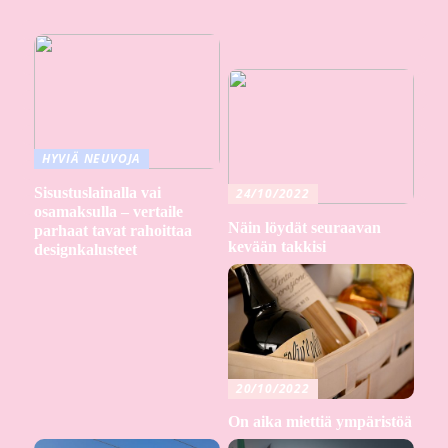
HYVIÄ NEUVOJA
Sisustuslainalla vai
24/10/2022
osamaksulla – vertaile
Näin löydät seuraavan
parhaat tavat rahoittaa
kevään takkisi
designkalusteet
20/10/2022
On aika miettiä ympäristöä