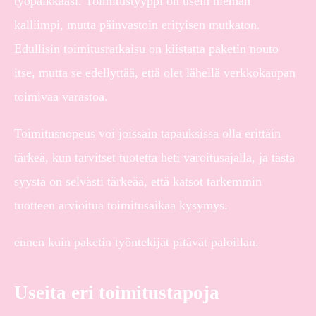
työpaikkaasi. Toimitustyyppi on usein hieman
kalliimpi, mutta päinvastoin erityisen mutkaton.
Edullisin toimitusratkaisu on kiistatta paketin nouto
itse, mutta se edellyttää, että olet lähellä verkkokaupan
toimivaa varastoa.
Toimitusnopeus voi joissain tapauksissa olla erittäin
tärkeä, kun tarvitset tuotetta heti varoitusajalla, ja tästä
syystä on selvästi tärkeää, että katsot tarkemmin
tuotteen arvioitua toimitusaikaa kysymys.
ennen kuin paketin työntekijät pitävät paloillan.
Useita eri toimitustapoja