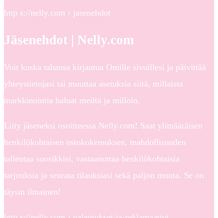
http s://nelly.com › jasenehdot
Jäsenehdot | Nelly.com
Voit koska tahansa kirjautua Omille sivuillesi ja päivittää
yhteystietojasi tai muuttaa asetuksia siitä, millaista
markkinointia haluat meiltä ja milloin.
Liity jäseneksi osoitteessa Nelly.com! Saat ylimääräisen
henkilökohtaisen ostokokemuksen, mahdollisuuden
tallentaa suosikkisi, vastaanottaa henkilökohtaisia
tarjouksia ja seurata tilauksiasi sekä paljon muuta. Se on
täysin ilmainen!
http s://nelly.com › palautukset-ja-reklamaatiot