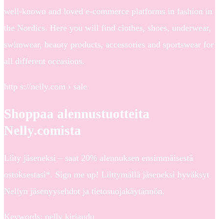
well-known and loved e-commerce platforms in fashion in
the Nordics. Here you will find clothes, shoes, underwear,
swimwear, beauty products, accessories and sportswear for
all different occasions.
http s://nelly.com › sale
Shoppaa alennustuotteita
Nelly.comista
Liity jäseneksi – saat 20% alennuksen ensimmäisestä
ostoksestasi*. Sign me up! Liittymällä jäseneksi hyväksyt
Nellyn jäsenyysehdot ja tietosuojakäytännön.
Keywords: nelly kirjaudu