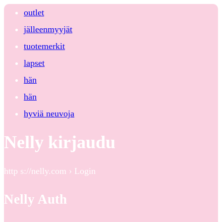
outlet
jälleenmyyjät
tuotemerkit
lapset
hän
hän
hyviä neuvoja
Nelly kirjaudu
http s://nelly.com › Login
Nelly Auth