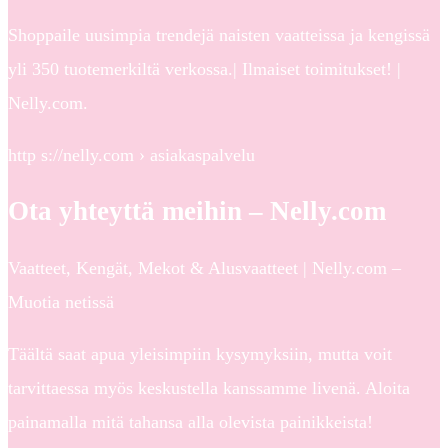
Shoppaile uusimpia trendejä naisten vaatteissa ja kengissä
yli 350 tuotemerkiltä verkossa.| Ilmaiset toimitukset! |
Nelly.com.
http s://nelly.com › asiakaspalvelu
Ota yhteyttä meihin – Nelly.com
Vaatteet, Kengät, Mekot & Alusvaatteet | Nelly.com –
Muotia netissä
Täältä saat apua yleisimpiin kysymyksiin, mutta voit
tarvittaessa myös keskustella kanssamme livenä. Aloita
painamalla mitä tahansa alla olevista painikkeista!