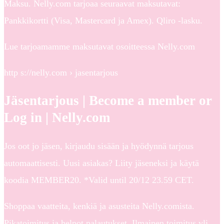
Maksu. Nelly.com tarjoaa seuraavat maksutavat:
Pankkikortti (Visa, Mastercard ja Amex). Qliro -lasku.
Lue tarjoamamme maksutavat osoitteessa Nelly.com
http s://nelly.com › jasentarjous
Jäsentarjous | Become a member or
Log in | Nelly.com
Jos oot jo jäsen, kirjaudu sisään ja hyödynnä tarjous
automaattisesti. Uusi asiakas? Liity jäseneksi ja käytä
koodia MEMBER20. *Valid until 20/12 23.59 CET.
Shoppaa vaatteita, kenkiä ja asusteita Nelly.comista.
Pikatoimitus ja helpot palautukset. Ilmainen toimitus yli