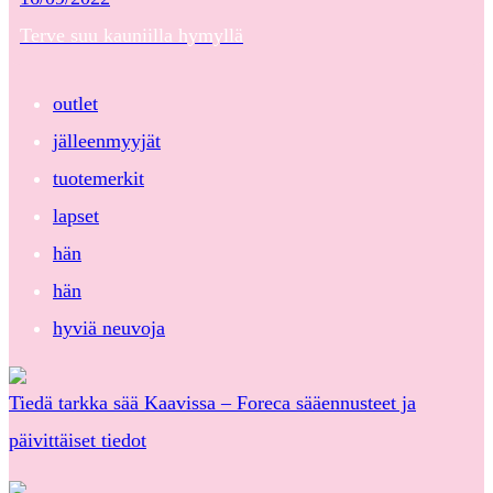
Terve suu kauniilla hymyllä
outlet
jälleenmyyjät
tuotemerkit
lapset
hän
hän
hyviä neuvoja
Tiedä tarkka sää Kaavissa – Foreca sääennusteet ja
päivittäiset tiedot