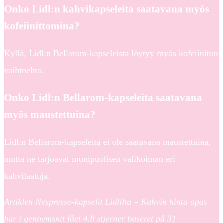
Onko Lidl:n kahvikapseleita saatavana myös
kofeiinittomina?
Kyllä, Lidl:n Bellarom-kapseleista löytyy myös kofeiiniton
vaihtoehto.
Onko Lidl:n Bellarom-kapseleita saatavana
myös maustettuina?
Lidl:n Bellarom-kapseleita ei ole saatavana maustettuina,
mutta ne tarjoavat monipuolisen valikoiman eri
kahvilaatuja.
Artiklen Nespresso-kapselit Lidlilta – Kahvin hinta opas
har i gennemsnit fået
4.8
stjerner baseret på
31