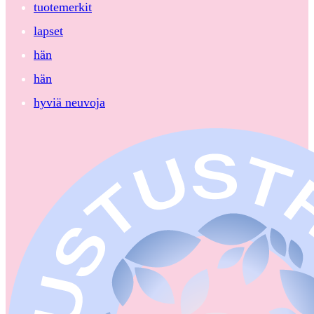
tuotemerkit
lapset
hän
hän
hyviä neuvoja