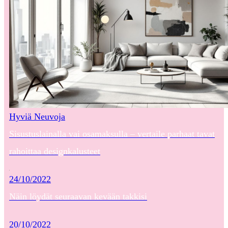
Hyviä Neuvoja
Sisustuslainalla vai osamaksulla – vertaile parhaat tavat
rahoittaa designkalusteet
24/10/2022
Näin löydät seuraavan kevään takkisi
20/10/2022