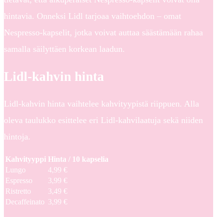
hintavia. Onneksi Lidl tarjoaa vaihtoehdon – omat
Nespresso-kapselit, jotka voivat auttaa säästämään rahaa
samalla säilyttäen korkean laadun.
Lidl-kahvin hinta
Lidl-kahvin hinta vaihtelee kahvityypistä riippuen. Alla
oleva taulukko esittelee eri Lidl-kahvilaatuja sekä niiden
hintoja.
Kahvityyppi
Hinta / 10 kapselia
Lungo
4,99 €
Espresso
3,99 €
Ristretto
3,49 €
Decaffeinato
3,99 €