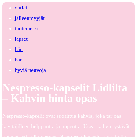
outlet
jälleenmyyjät
tuotemerkit
lapset
hän
hän
hyviä neuvoja
Nespresso-kapselit Lidlilta
– Kahvin hinta opas
Nespresso-kapselit ovat suosittua kahvia, joka tarjoaa
käyttäjilleen helppoutta ja nopeutta. Useat kahvin ystävät
tietävät, että alkuperäiset Nespresso-kapselit voivat olla