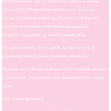
mieltymyksistäsi. Jos arvostat hyvää kahvia ja säästää
rahaa, niin Lidl-kapseleiden hankinta voi olla oikea
valinta. Laadukkaat kahvikapselit, kuten Lidl-kapselit,
tarjoavat erinomaisen vaihtoehdon alkuperäisille
Nespresso-kapseleille, ja samalla säästät rahaa.
Älä epäröi kokeilla itse ja nähdä, kuinka hyvin Lidl-
kapseleiden laatu ja maku vastaavat odotuksiasi!
Huomaa, että Lidl-kahvin hinnat voivat vaihdella alueittain
ja ajan myötä, joten tarkista aina paikallinen hinta ennen
ostoa.
Ofte stillede spørgsmål