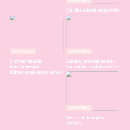
20/10/2022
On aika miettiä ympäristöä
09/10/2022
22/09/2022
3 hyvää vinkkiä
Kuinka järjestää hauska
onnistuneeseen
ilta sinulle ja tyttöystävillesi
hiihtolomaan lasten kanssa
16/09/2022
Terve suu kauniilla
hymyllä