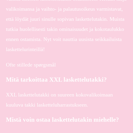
valikoimansa ja vaihto- ja palautusoikeus varmistavat,
että löydät juuri sinulle sopivan laskettelutakin. Muista
tutkia huolellisesti takin ominaisuudet ja kokotaulukko
ennen ostamista. Nyt voit nauttia uusista seikkailuista
laskettelurinteillä!
Ofte stillede spørgsmål
Mitä tarkoittaa XXL laskettelutakki?
XXL laskettelutakki on suureen kokovalikoimaan
kuuluva takki lasketteluharrastukseen.
Mistä voin ostaa laskettelutakin miehelle?