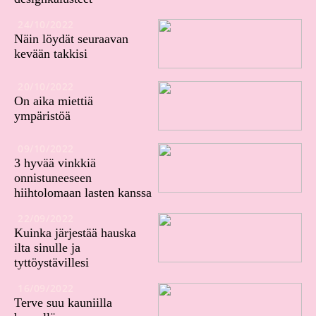
24/10/2022
Näin löydät seuraavan
kevään takkisi
20/10/2022
On aika miettiä
ympäristöä
09/10/2022
3 hyvää vinkkiä
onnistuneeseen
hiihtolomaan lasten kanssa
22/09/2022
Kuinka järjestää hauska
ilta sinulle ja
tyttöystävillesi
16/09/2022
Terve suu kauniilla