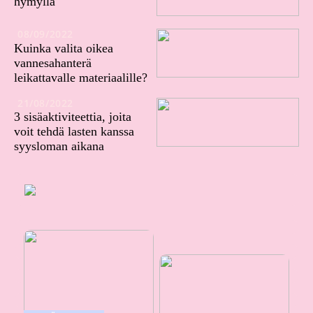
hymyllä
08/09/2022
Kuinka valita oikea
vannesahanterä
leikattavalle materiaalille?
21/08/2022
3 sisäaktiviteettia, joita
voit tehdä lasten kanssa
syysloman aikana