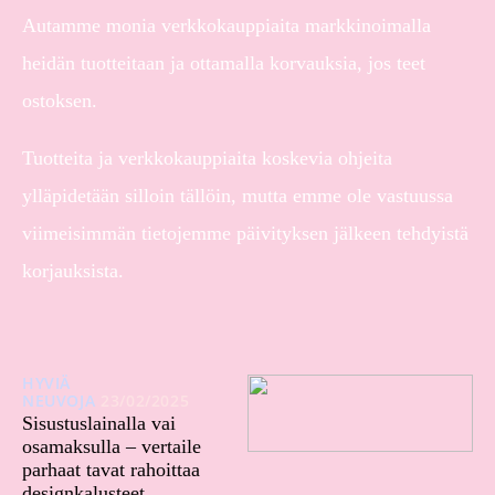
Autamme monia verkkokauppiaita markkinoimalla
heidän tuotteitaan ja ottamalla korvauksia, jos teet
ostoksen.
Tuotteita ja verkkokauppiaita koskevia ohjeita
ylläpidetään silloin tällöin, mutta emme ole vastuussa
viimeisimmän tietojemme päivityksen jälkeen tehdyistä
korjauksista.
HYVIÄ
NEUVOJA
23/02/2025
Sisustuslainalla vai
osamaksulla – vertaile
parhaat tavat rahoittaa
designkalusteet