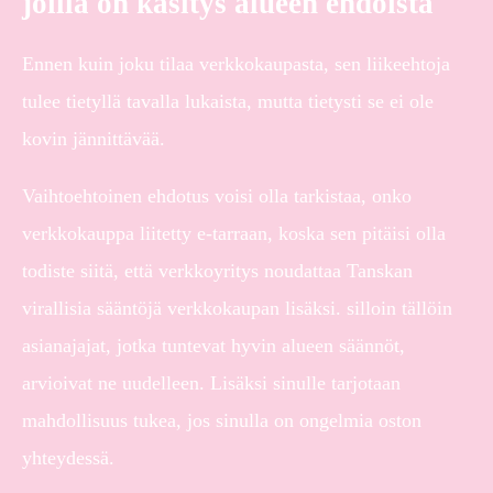
joilla on käsitys alueen ehdoista
Ennen kuin joku tilaa verkkokaupasta, sen liikeehtoja
tulee tietyllä tavalla lukaista, mutta tietysti se ei ole
kovin jännittävää.
Vaihtoehtoinen ehdotus voisi olla tarkistaa, onko
verkkokauppa liitetty e-tarraan, koska sen pitäisi olla
todiste siitä, että verkkoyritys noudattaa Tanskan
virallisia sääntöjä verkkokaupan lisäksi. silloin tällöin
asianajajat, jotka tuntevat hyvin alueen säännöt,
arvioivat ne uudelleen. Lisäksi sinulle tarjotaan
mahdollisuus tukea, jos sinulla on ongelmia oston
yhteydessä.