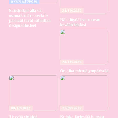
HYVIÄ NEUVOJA
Sisustuslainalla vai
24/10/2022
osamaksulla – vertaile
Näin löydät seuraavan
parhaat tavat rahoittaa
kevään takkisi
designkalusteet
20/10/2022
On aika miettiä ympäristöä
09/10/2022
22/09/2022
3 hyvää vinkkiä
Kuinka järjestää hauska