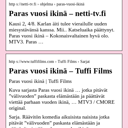
http s://netti-tv.fi › ohjelma › paras-vuosi-ikinä
Paras vuosi ikinä – netti-tv.fi
Kausi 2, 4/8. Karlan äiti tulee vierailulle uuden
miesystävänsä kanssa. Mii.. Katseluaika päättynyt.
Paras vuosi ikinä – Kokonaisvaltainen hyvä olo.
MTV3. Paras …
http s://www.tuffifilms.com › Tuffi Films › Sarjat
Paras vuosi ikinä – Tuffi Films
Paras vuosi ikinä | Tuffi Films
Kuva sarjasta Paras vuosi ikinä … jotka pitävät
”välivuoden” paskasta elämästään ja päättävät
viettää parhaan vuoden ikinä, … MTV3 / CMORE
original.
Sarja. Räävitön komedia aikuisista naisista jotka
pitävät ”välivuoden” paskasta elämästään ja