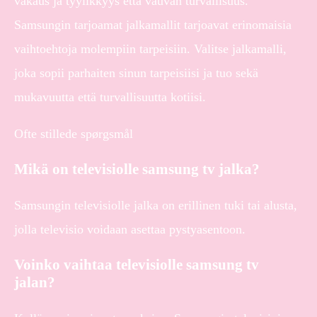
vakaus ja tyylikkyys että vauvan turvallisuus.
Samsungin tarjoamat jalkamallit tarjoavat erinomaisia
vaihtoehtoja molempiin tarpeisiin. Valitse jalkamalli,
joka sopii parhaiten sinun tarpeisiisi ja tuo sekä
mukavuutta että turvallisuutta kotiisi.
Ofte stillede spørgsmål
Mikä on televisiolle samsung tv jalka?
Samsungin televisiolle jalka on erillinen tuki tai alusta,
jolla televisio voidaan asettaa pystyasentoon.
Voinko vaihtaa televisiolle samsung tv
jalan?