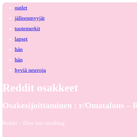
outlet
jälleenmyyjät
tuotemerkit
lapset
hän
hän
hyviä neuvoja
Reddit osakkeet
Osakesijoittaminen : r/Omatalous – 
Reddit – Dive into anything