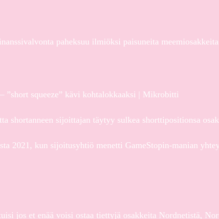
 Finanssivalvonta paheksuu ilmiöksi paisuneita meemiosakkeit
a – ”short squeeze” kävi kohtalokkaaksi | Mikrobitti
tta shortanneen sijoittajan täytyy sulkea shorttipositionsa o
esta 2021, kun sijoitusyhtiö menetti GameStopin-manian yhtey
uisi jos et enää voisi ostaa tiettyjä osakkeita Nordnetistä, No