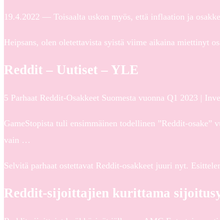
19.4.2022 — Toisaalta uskon myös, että inflaation ja osakke
Heipsans, olen oletettavista syistä viime aikaina miettinyt os
Reddit – Uutiset – YLE
5 Parhaat Reddit-Osakkeet Suomesta vuonna Q1 2023 | Inv
GameStopista tuli ensimmäinen todellinen ”Reddit-osake” vuo
vain …
Selvitä parhaat ostettavat Reddit-osakkeet juuri nyt. Esitt
Reddit-sijoittajien kurittama sijoitus