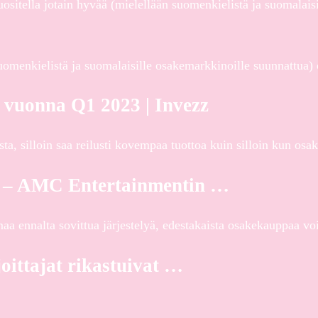
ositella jotain hyvää (mielellään suomenkielistä ja suomalais
 suomenkielistä ja suomalaisille osakemarkkinoille suunnattua
 vuonna Q1 2023 | Invezz
, silloin saa reilusti kovempaa tuottoa kuin silloin kun osakk
een – AMC Entertainmentin …
aa ennalta sovittua järjestelyä, edestakaista osakekauppaa v
joittajat rikastuivat …