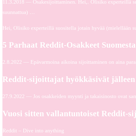
11.3.2018 — Osakesijoittaminen. Hei,. Olisiko experteillä su
suunnattua) …
Hei, Olisiko experteillä suositella jotain hyvää (mielellään
5 Parhaat Reddit-Osakkeet Suomesta
2.8.2022 — Epävarmoina aikoina sijoittaminen on aina parasta
Reddit-sijoittajat hyökkäsivät jäll
27.9.2022 — Jos osakkeiden myynti ja takaisinosto ovat sam
Vuosi sitten vallantuntoiset Reddit-si
Reddit – Dive into anything