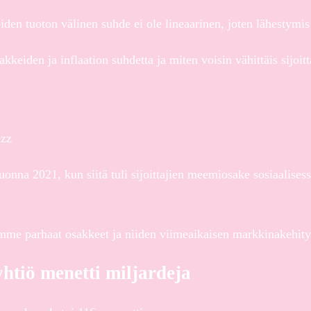
iden tuoton välinen suhde ei ole lineaarinen, joten lähestym
akkeiden ja inflaation suhdetta ja miten voisin vähittäis sijoi
ezz
nna 2021, kun siitä tuli sijoittajien meemiosake sosiaalisess
elemme parhaat osakkeet ja niiden viimeaikaisen markkinakehit
yhtiö menetti miljardeja