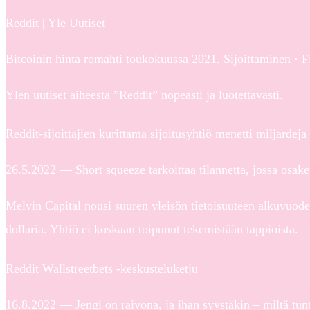
Reddit | Yle Uutiset
Bitcoinin hinta romahti toukokuussa 2021. Sijoittaminen ·
Ylen uutiset aiheesta ”Reddit” nopeasti ja luotettavasti.
Reddit-sijoittajien kurittama sijoitusyhtiö menetti miljardej
26.5.2022 — Short squeeze tarkoittaa tilannetta, jossa osake
Melvin Capital nousi suuren yleisön tietoisuuteen alkuvuod
dollaria. Yhtiö ei koskaan toipunut tekemistään tappioista.
Reddit Wallstreetbets -keskusteluketju
16.8.2022 — Jengi on raivona, ja ihan syystäkin – miltä tunt