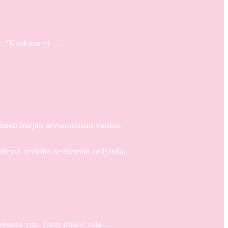
a: “Koskaan ei …
sakkeen hurjan arvonnousun vuoksi.
dessä arviolta seitsemän miljardia
rdeasta ym. Tuon pitäisi olla …