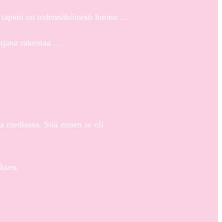
is tapani on todennäköisesti huono …
ttajana rakentaa …
a mediassa. Sitä ennen se oli
yksen.