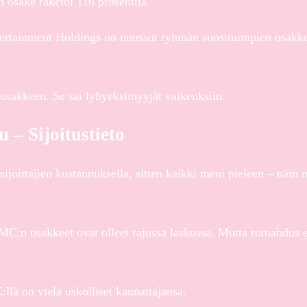
n osake raketoi 116 prosenttia
rtainment Holdings on noussut ryhmän suosituimpien osakke
osakkeen. Se sai lyhyeksimyyjät vaikeuksiin.
 – Sijoitustieto
ursijoittajien kustannuksella, sitten kaikki meni pieleen – näi
:n osakkeet ovat olleet rajussa laskussa. Mutta romahdus ei
ä on vielä uskolliset kannattajansa.