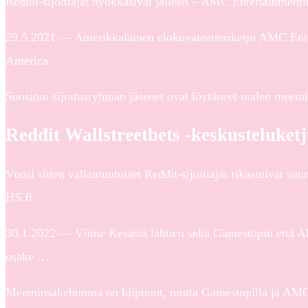
Reddit-sijoittajat hyökkäsivät jälleen – AMC Entertainmenti
29.5.2021 — Amerikkalainen elokuvateatteriketju AMC Ente
America.
Suositun sijoitusryhmän jäsenet ovat löytäneet uuden meemi
Reddit Wallstreetbets -keskusteluketju
Vuosi sitten vallantuntoiset Reddit-sijoittajat rikastuivat su
HS.fi
30.1.2022 — Viime Kesästä lähtien sekä Gamestopin että AMC
osake …
Meemiosakehuuma on hiipunut, mutta Gamestopilla ja AMC:ll