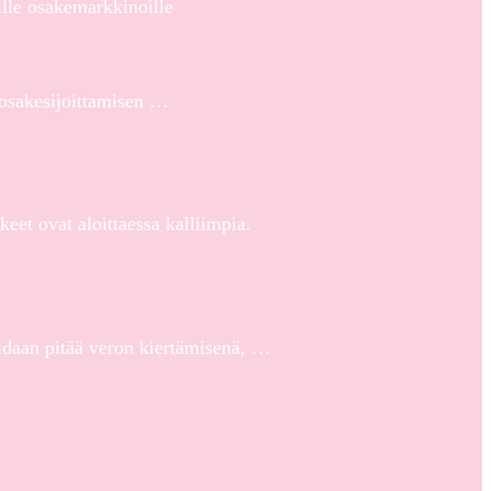
ille osakemarkkinoille
) osakesijoittamisen …
eet ovat aloittaessa kalliimpia.
oidaan pitää veron kiertämisenä, …