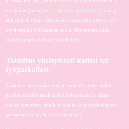
perussäännöksiä, esimerkiksi minkä vaihto-oikeuden
verkkokauppa tarjoaa. Tästä syystä on myös tärkeää,
että säilytät tilaussähköpostisi koko ajan, jotta pystyt
myöhemmin todistamaan oston, riippumatta siitä,
etsitkö tuotetta naiselle vai miehelle.
Toimitus yksityisesti kotiisi tai
työpaikallesi
Trustpilot luo erittäin hienot mahdollisuudet tulkita
monien muiden asiakkaiden kokemuksia ja tämän
vuoksi annamme sinulle iskuja harkita verkkokaupan
arvosanat ennen tilauksen tekemistä.