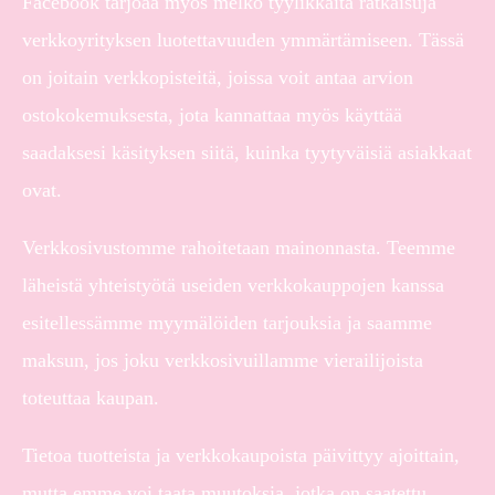
Facebook tarjoaa myös melko tyylikkäitä ratkaisuja
verkkoyrityksen luotettavuuden ymmärtämiseen. Tässä
on joitain verkkopisteitä, joissa voit antaa arvion
ostokokemuksesta, jota kannattaa myös käyttää
saadaksesi käsityksen siitä, kuinka tyytyväisiä asiakkaat
ovat.
Verkkosivustomme rahoitetaan mainonnasta. Teemme
läheistä yhteistyötä useiden verkkokauppojen kanssa
esitellessämme myymälöiden tarjouksia ja saamme
maksun, jos joku verkkosivuillamme vierailijoista
toteuttaa kaupan.
Tietoa tuotteista ja verkkokaupoista päivittyy ajoittain,
mutta emme voi taata muutoksia, jotka on saatettu