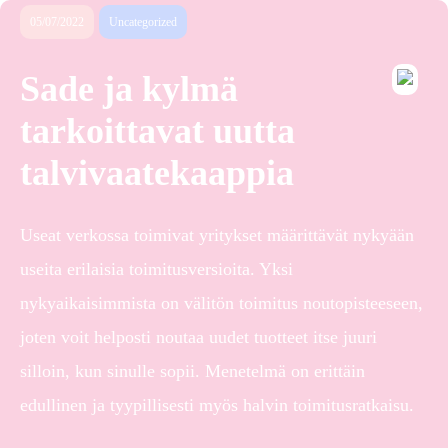
05/07/2022
Uncategorized
Sade ja kylmä
tarkoittavat uutta
talvivaatekaappia
Useat verkossa toimivat yritykset määrittävät nykyään
useita erilaisia toimitusversioita. Yksi
nykyaikaisimmista on välitön toimitus noutopisteeseen,
joten voit helposti noutaa uudet tuotteet itse juuri
silloin, kun sinulle sopii. Menetelmä on erittäin
edullinen ja tyypillisesti myös halvin toimitusratkaisu.