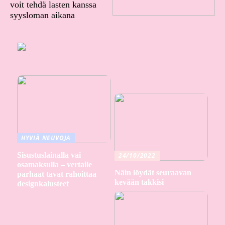
voit tehdä lasten kanssa
syysloman aikana
HYVIÄ NEUVOJA
Sisustuslainalla vai
24/10/2022
osamaksulla – vertaile
Näin löydät seuraavan
parhaat tavat rahoittaa
kevään takkisi
designkalusteet