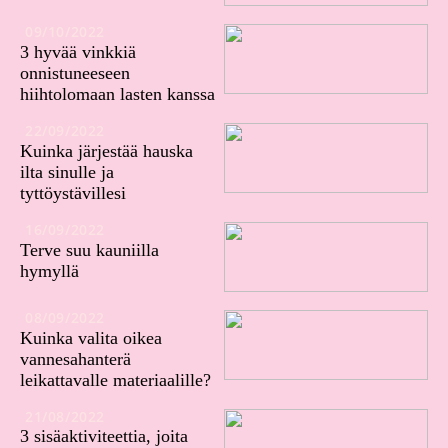
09/10/2022
3 hyvää vinkkiä
onnistuneeseen
hiihtolomaan lasten kanssa
22/09/2022
Kuinka järjestää hauska
ilta sinulle ja
tyttöystävillesi
16/09/2022
Terve suu kauniilla
hymyllä
08/09/2022
Kuinka valita oikea
vannesahanterä
leikattavalle materiaalille?
21/08/2022
3 sisäaktiviteettia, joita