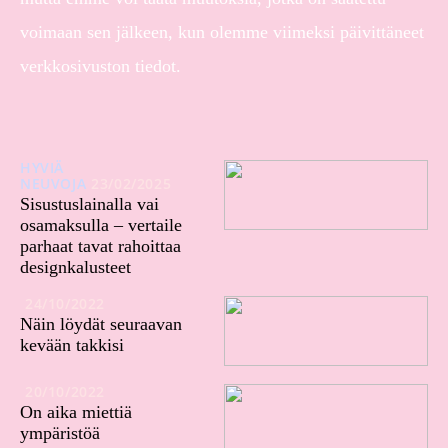
voimaan sen jälkeen, kun olemme viimeksi päivittäneet
verkkosivuston tiedot.
HYVIÄ
NEUVOJA
23/02/2025
Sisustuslainalla vai
osamaksulla – vertaile
parhaat tavat rahoittaa
designkalusteet
24/10/2022
Näin löydät seuraavan
kevään takkisi
20/10/2022
On aika miettiä
ympäristöä