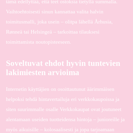
tämä edellyttää, että teet ostoksia tietyllä summalla.
Vaihtoehtoisesti sinun kannattaa valita halvin
toimitusmalli, joka usein – olitpa lähellä Århusia,
Rønneä tai Helsingeä – tarkoittaa tilauksesi
toimittamista noutopisteeseen.
Soveltuvat ehdot hyvin tuntevien
lakimiesten arvioima
Internetin käyttäjien on osoittautunut äärimmäisen
helpoksi tehdä hintavertailuja eri verkkokaupoissa ja
siten suurimmalle osalle Verkkokaupat ovat joutuneet
alentamaan useiden tuotteidensa hintoja – junioreille ja
myös aikuisille – kolosaalisesti ja jopa tarjoamaan