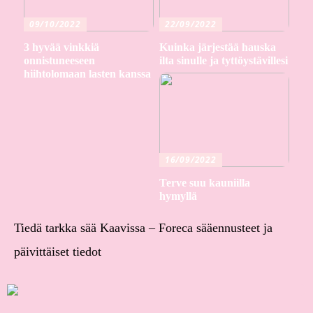
09/10/2022
22/09/2022
3 hyvää vinkkiä
Kuinka järjestää hauska
onnistuneeseen
ilta sinulle ja tyttöystävillesi
hiihtolomaan lasten kanssa
16/09/2022
Terve suu kauniilla
hymyllä
Tiedä tarkka sää Kaavissa – Foreca sääennusteet ja
päivittäiset tiedot