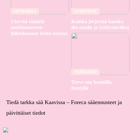
09/10/2022
22/09/2022
3 hyvää vinkkiä
Kuinka järjestää hauska
onnistuneeseen
ilta sinulle ja tyttöystävillesi
hiihtolomaan lasten kanssa
16/09/2022
Terve suu kauniilla
hymyllä
Tiedä tarkka sää Kaavissa – Foreca sääennusteet ja
päivittäiset tiedot