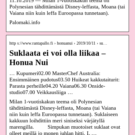
11.10.2019 — Milan 1-vuotiskakun teema oli
Polynesian tähdittämästä Disney-leffasta, Moana (tai
Vaiana niin kuin leffa Euroopassa tunnetaan).
Palomaki.info
http s://www.rantapallo.fi › honuanui › 2019/10/11 › su…
Suklaata ei voi olla liikaa –
Honua Nui
… Kupumeri02.00 MasterChef Australia:
Ensimmäinen pudotus03.50 Huikeat kakkutaiturit:
Parasta perheille04.20 Vaiana06.30 Onside-
studio07.00 Veikkausliiga …
Milan 1-vuotiskakun teema oli Polynesian
tähdittämästä Disney-leffasta, Moana (tai Vaiana
niin kuin leffa Euroopassa tunnetaan). Suklaiseen
kakkuun loihdittiin meri siniseksi värjätyllä
marengilla. Simpukan muotoiset suklaat ovat
olleet meillä jo monen juhlan hitti. L …