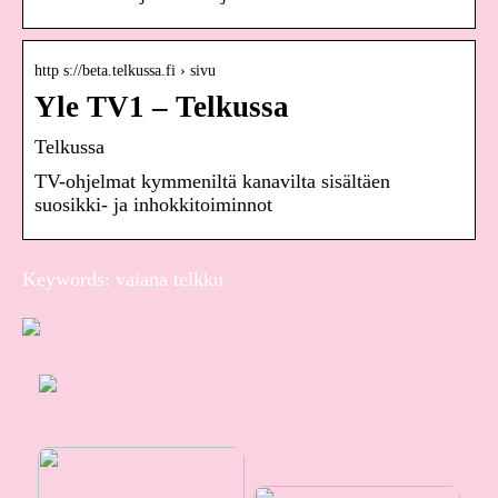
http s://beta.telkussa.fi › sivu
Yle TV1 – Telkussa
Telkussa
TV-ohjelmat kymmeniltä kanavilta sisältäen
suosikki- ja inhokkitoiminnot
Keywords: vaiana telkku