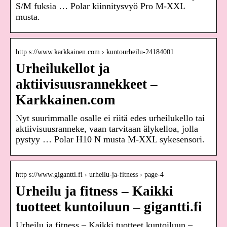
S/M fuksia … Polar kiinnitysvyö Pro M-XXL
musta.
http s://www.karkkainen.com › kuntourheilu-24184001
Urheilukellot ja
aktiivisuusrannekkeet –
Karkkainen.com
Nyt suurimmalle osalle ei riitä edes urheilukello tai
aktiivisuusranneke, vaan tarvitaan älykelloa, jolla
pystyy … Polar H10 N musta M-XXL sykesensori.
http s://www.gigantti.fi › urheilu-ja-fitness › page-4
Urheilu ja fitness – Kaikki
tuotteet kuntoiluun – gigantti.fi
Urheilu ja fitness – Kaikki tuotteet kuntoiluun –