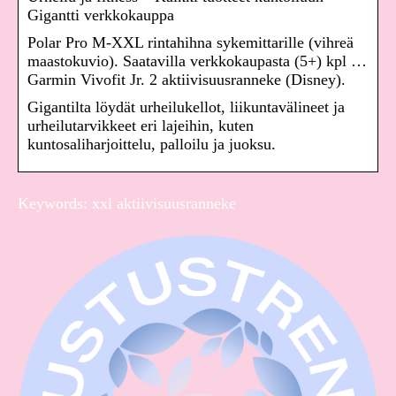
Gigantti verkkokauppa
Polar Pro M-XXL rintahihna sykemittarille (vihreä
maastokuvio). Saatavilla verkkokaupasta (5+) kpl …
Garmin Vivofit Jr. 2 aktiivisuusranneke (Disney).
Gigantilta löydät urheilukellot, liikuntavälineet ja
urheilutarvikkeet eri lajeihin, kuten
kuntosaliharjoittelu, palloilu ja juoksu.
Keywords: xxl aktiivisuusranneke