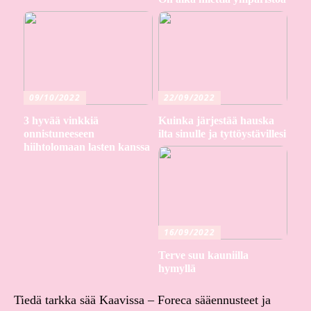
09/10/2022
22/09/2022
3 hyvää vinkkiä
Kuinka järjestää hauska
onnistuneeseen
ilta sinulle ja tyttöystävillesi
hiihtolomaan lasten kanssa
16/09/2022
Terve suu kauniilla
hymyllä
Tiedä tarkka sää Kaavissa – Foreca sääennusteet ja