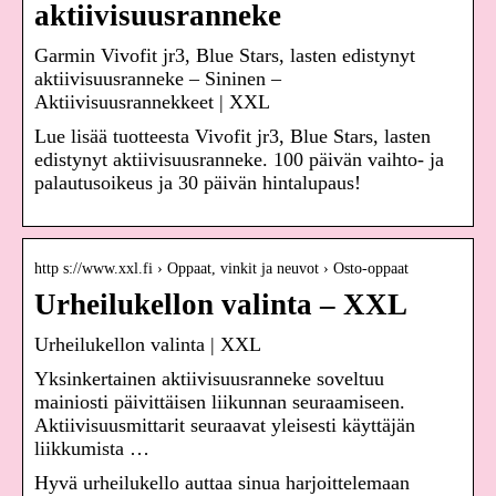
aktiivisuusranneke
Garmin Vivofit jr3, Blue Stars, lasten edistynyt
aktiivisuusranneke – Sininen –
Aktiivisuusrannekkeet | XXL
Lue lisää tuotteesta Vivofit jr3, Blue Stars, lasten
edistynyt aktiivisuusranneke. 100 päivän vaihto- ja
palautusoikeus ja 30 päivän hintalupaus!
http s://www.xxl.fi › Oppaat, vinkit ja neuvot › Osto-oppaat
Urheilukellon valinta – XXL
Urheilukellon valinta | XXL
Yksinkertainen aktiivisuusranneke soveltuu
mainiosti päivittäisen liikunnan seuraamiseen.
Aktiivisuusmittarit seuraavat yleisesti käyttäjän
liikkumista …
Hyvä urheilukello auttaa sinua harjoittelemaan