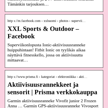
Tämänkin tarjouksen…
http s://m.facebook.com › xxlsuomi › photos › supervii…
XXL Sports & Outdoor –
Facebook
Superviikonlopusta Ionic-aktiivisuusranneke
huippuhintaan! Fitbit Ionic on tyylikäs aikaa
näyttävä fitnesskello, jossa on aktiivisuutta
mittaavat…
http s://www.prisma.fi › kategoriat › elektroniikka › akti…
Aktiivisuusrannekkeet ja
sensorit | Prisma verkkokauppa
Garmin aktiivisuusranneke Vivofit junior 2 Frozen
Anna … Garmin GPS-aktiivisuusranneke Vivosport