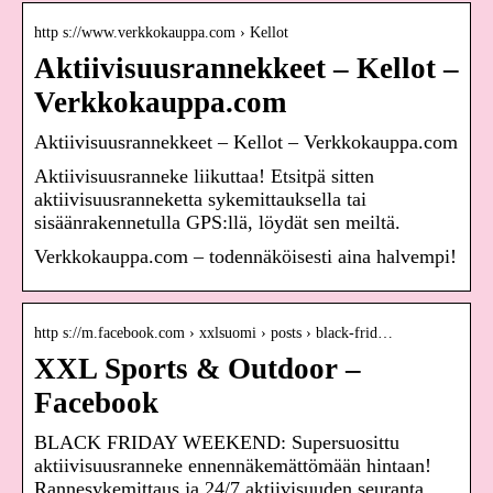
http s://www.verkkokauppa.com › Kellot
Aktiivisuusrannekkeet – Kellot –
Verkkokauppa.com
Aktiivisuusrannekkeet – Kellot – Verkkokauppa.com
Aktiivisuusranneke liikuttaa! Etsitpä sitten
aktiivisuusranneketta sykemittauksella tai
sisäänrakennetulla GPS:llä, löydät sen meiltä.
Verkkokauppa.com – todennäköisesti aina halvempi!
http s://m.facebook.com › xxlsuomi › posts › black-frid…
XXL Sports & Outdoor –
Facebook
BLACK FRIDAY WEEKEND: Supersuosittu
aktiivisuusranneke ennennäkemättömään hintaan!
Rannesykemittaus ja 24/7 aktiivisuuden seuranta.