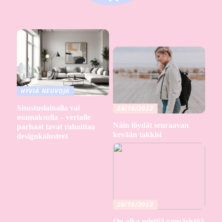
HYVIÄ NEUVOJA
Sisustuslainalla vai
24/10/2022
osamaksulla – vertaile
Näin löydät seuraavan
parhaat tavat rahoittaa
kevään takkisi
designkalusteet
20/10/2022
On aika miettiä ympäristöä