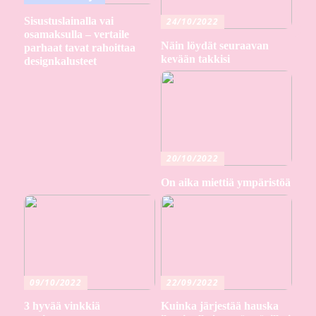
Sisustuslainalla vai
24/10/2022
osamaksulla – vertaile
Näin löydät seuraavan
parhaat tavat rahoittaa
kevään takkisi
designkalusteet
20/10/2022
On aika miettiä ympäristöä
09/10/2022
22/09/2022
3 hyvää vinkkiä
Kuinka järjestää hauska