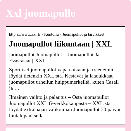
Xxl juomapullo
http s://www.xxl.fi › Kuntoilu › Juomapullot ja tarvikkeet
Juomapullot liikuntaan | XXL
juomapullot Juomapullot – Juomapullot Ja
Eväsrasiat | XXL
Sporttiset juomapullot vapaa-aikaan ja treeneihin
löydät tietenkin XXL:stä. Kestävät ja laadukkaat
juomapullot urheilun huippumerkeiltä, kuten Casall
ja …
Ilmainen vaihto ja palautus – Osta juomapullot
Juomapullot XXL.fi-verkkokaupasta – XXL:stä
löydät extralaajan valikoiman Juomapullot 30 päivän
hintalupauksella.