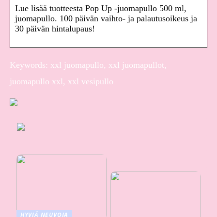
Lue lisää tuotteesta Pop Up -juomapullo 500 ml,
juomapullo. 100 päivän vaihto- ja palautusoikeus ja
30 päivän hintalupaus!
Keywords: xxl juomapullo, xxl juomapullot,
juomapullo xxl, xxl vesipullo
HYVIÄ NEUVOJA